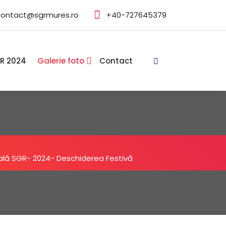
contact@sgrmures.ro
+40-727645379
GR 2024
Galerie foto
Contact
ală SGR- 2024- Deschiderea Festivă