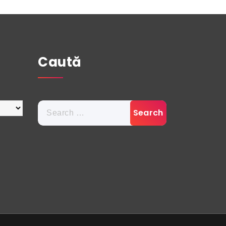
Caută
Search
for: