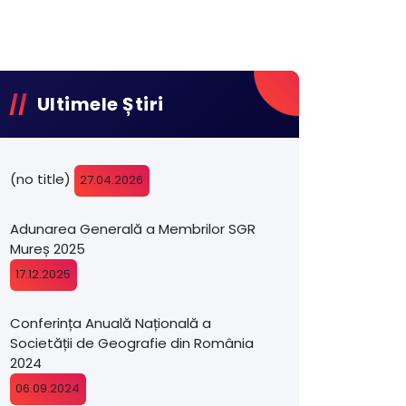
Ultimele Știri
(no title)
27.04.2026
Adunarea Generală a Membrilor SGR
Mureș 2025
17.12.2025
Conferința Anuală Națională a
Societății de Geografie din România
2024
06.09.2024