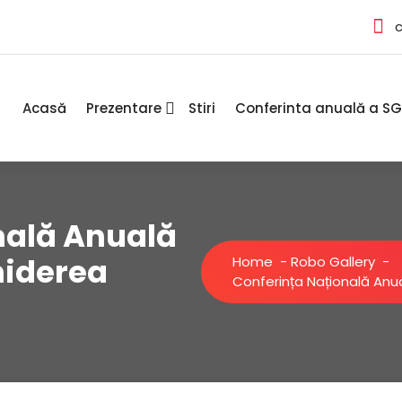
Acasă
Prezentare
Stiri
Conferinta anuală a S
nală Anuală
hiderea
Home
-
Robo Gallery
-
Conferința Națională Anu