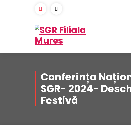
Skip
to
content
Conferința Națio
SGR- 2024- Desc
Festivă