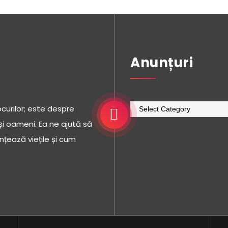
Anunțuri
Anunțuri
ocurilor; este despre
i și oameni. Ea ne ajută să
țează viețile și cum